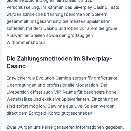
Sicherheitstechnologien, einschließlich SSL-
Verschlüsselung. Im Rahmen des Silverplay Casino Tests
wurden zahlreiche Erfahrungsberichte von Spielern
gesammelt. Insgesamt sind die meisten Spieler sehr
zufrieden mit dem Casino und loben vor allem die große
Auswahl an Spielen sowie den großzügigen
Willkommensbonus.
Die Zahlungsmethoden im Silverplay-
Casino
Entwickler wie Evolution Gaming sorgen für grafikstarke
Übertragungen und professionelle Moderation. Der
Livebereich öffnet auch VIP-Räume für besonders hohe
Wetteinsätze und exklusive Spielvarianten. Einzahlungen
sind sofort möglich, Gewinne aus Live-Spielen werden
direkt dem Echtgeld-Konto gutgeschrieben.
Zwar wurden uns keine genaueren Informationen gegeben,