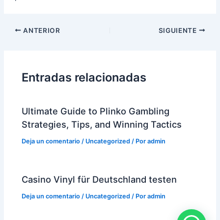
ANTERIOR
SIGUIENTE
Entradas relacionadas
Ultimate Guide to Plinko Gambling
Strategies, Tips, and Winning Tactics
Deja un comentario
/
Uncategorized
/ Por
admin
Casino Vinyl für Deutschland testen
Deja un comentario
/
Uncategorized
/ Por
admin