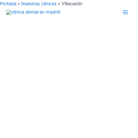
Ir
Portada
»
Nuestras clínicas
»
Villacastín
Main
Dentástic
al
Men
contenido
Clínica dental en Villacastín