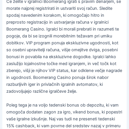
Če želite v igralnici Boomerang igrati s pravim denarjem, se
morate najprej registrirati in ustvariti svoj račun. Sledite
spodaj navedenim korakom, ki omogočajo hitro in
preprosto registracijo in ustvarjanje računa v igralnici
Boomerang Casino. Igralci bi morali prebrati in razumeti te
pogoje, da bi se izognili morebitnim težavam pri umiku
dobitkov. VIP program ponuja ekskluzivne ugodnosti, kot
so osebni upravitelji računa, višje omejitve dviga, posebni
bonusi in povabila na ekskluzivne dogodke. Igralci lahko
zaslužijo lojalnostne točke med igranjem, in več točk kot
zberejo, višji je njihov VIP status, kar odklene večje nagrade
in ugodnosti. Boomerang Casino ponuja širok nabor
razburljivih iger in privlačnih igralnih avtomatov, ki
zadovoljujejo različne igralčeve želje.
Poleg tega je na voljo tedenski bonus ob depozitu, ki vam
omogoča dodaten zagon za igro, vikend bonus, ki popestri
vaše igralne izkušnje. Naj vas tudi ne preseneti tedenski
15% cashback, ki vam povrne del sredstev nazaj v primeru