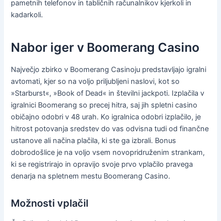
pametnih telefonov in tabličnih računalnikov kjerkoli in
kadarkoli.
Nabor iger v Boomerang Casino
Največjo zbirko v Boomerang Casinoju predstavljajo igralni
avtomati, kjer so na voljo priljubljeni naslovi, kot so
»Starburst«, »Book of Dead« in številni jackpoti. Izplačila v
igralnici Boomerang so precej hitra, saj jih spletni casino
običajno odobri v 48 urah. Ko igralnica odobri izplačilo, je
hitrost potovanja sredstev do vas odvisna tudi od finančne
ustanove ali načina plačila, ki ste ga izbrali. Bonus
dobrodošlice je na voljo vsem novopridruženim strankam,
ki se registrirajo in opravijo svoje prvo vplačilo pravega
denarja na spletnem mestu Boomerang Casino.
Možnosti vplačil