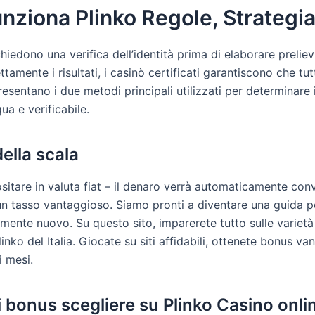
ziona Plinko Regole, Strategia E
chiedono una verifica dell’identità prima di elaborare preli
rettamente i risultati, i casinò certificati garantiscono che 
esentano i due metodi principali utilizzati per determinare i
ua e verificabile.
della scala
sitare in valuta fiat – il denaro verrà automaticamente con
un tasso vantaggioso. Siamo pronti a diventare una guida per
amente nuovo. Su questo sito, imparerete tutto sulle varietà 
linko del Italia. Giocate su siti affidabili, ottenete bonus v
i mesi.
i bonus scegliere su Plinko Casino onli