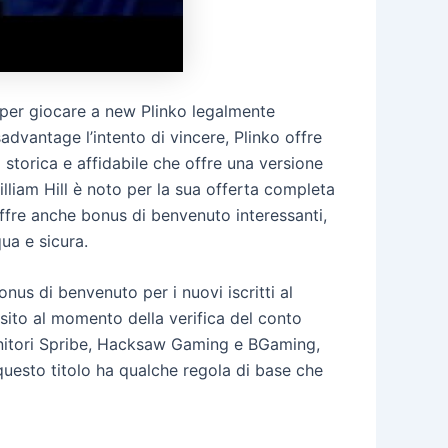
DM per giocare a new Plinko legalmente
dvantage l’intento di vincere, Plinko offre
storica e affidabile che offre una versione
illiam Hill è noto per la sua offerta completa
 offre anche bonus di benvenuto interessanti,
ua e sicura.
 bonus di benvenuto per i nuovi iscritti al
sito al momento della verifica del conto
fornitori Spribe, Hacksaw Gaming e BGaming,
questo titolo ha qualche regola di base che