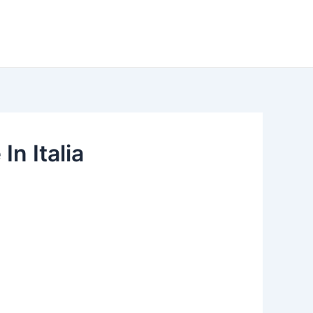
Nuestras clínicas
Equipo
Contacto
In Italia