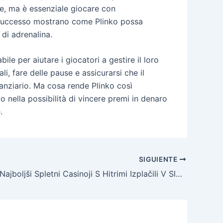
te, ma è essenziale giocare con
i successo mostrano come Plinko possa
 di adrenalina.
le per aiutare i giocatori a gestire il loro
, fare delle pause e assicurarsi che il
anziario. Ma cosa rende Plinko così
o nella possibilità di vincere premi in denaro
.
SIGUIENTE
Najboljši Spletni Casinoji S Hitrimi Izplačili V Sloveniji️ 2023