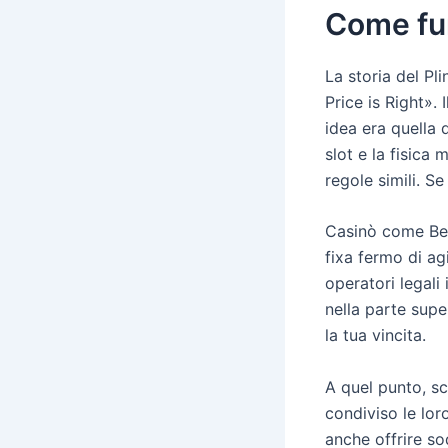
Come fun
La storia del Pl
Price is Right».
idea era quella 
slot e la fisica
regole simili. Se
Casinò come BetO
fixa fermo di ag
operatori legali 
nella parte supe
la tua vincita.
A quel punto, sco
condiviso le lor
anche offrire so