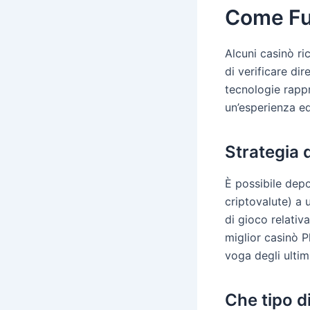
Come Fun
Alcuni casinò ri
di verificare di
tecnologie rappr
un’esperienza eq
Strategia 
È possibile depo
criptovalute) a 
di gioco relativ
miglior casinò P
voga degli ultim
Che tipo d