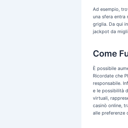
Ad esempio, trov
una sfera entra 
griglia. Da qui i
jackpot da migli
Come Fun
È possibile aume
Ricordate che Pl
responsabile. In
e le possibilità 
virtuali, rappre
casinò online, t
alle preferenze 