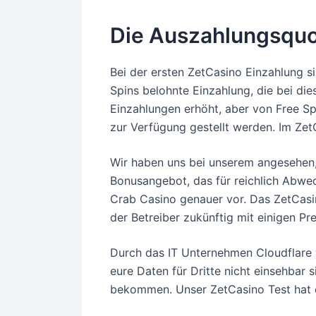
Die Auszahlungsquo
Bei der ersten ZetCasino Einzahlung sin
Spins belohnte Einzahlung, die bei di
Einzahlungen erhöht, aber von Free Spi
zur Verfügung gestellt werden. Im Zet
Wir haben uns bei unserem angesehen, 
Bonusangebot, das für reichlich Abwec
Crab Casino genauer vor. Das ZetCasi
der Betreiber zukünftig mit einigen P
Durch das IT Unternehmen Cloudflare 
eure Daten für Dritte nicht einsehbar 
bekommen. Unser ZetCasino Test hat e