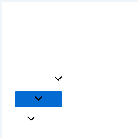
Alternar
Ir
Navegación
menú
al
de
contenido
entradas
Dentástic
Tratamientos
Nuestras clínicas
Madrid