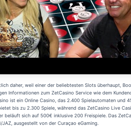
lich daher, weil einer der beliebtesten Slots überhaupt, Bo
tigen Informationen zum ZetCasino Service wie dem Kunden
no ist ein Online Casino, das 2.400 Spielautomaten und 45
ietet bis zu 2.300 Spiele, während das ZetCasino Live Casin
r beläuft sich auf 500€ inklusive 200 Freispiele. Das Zet
/JAZ, ausgestellt von der Curaçao eGaming.