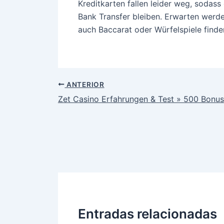
Kreditkarten fallen leider weg, sodass 
Bank Transfer bleiben. Erwarten werden
auch Baccarat oder Würfelspiele find
ANTERIOR
Zet Casino Erfahrungen & Test » 500 Bonu
Entradas relacionadas