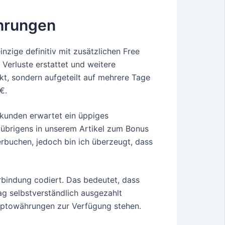
ahrungen
inzige definitiv mit zusätzlichen Free
Verluste erstattet und weitere
ekt, sondern aufgeteilt auf mehrere Tage
€.
skunden erwartet ein üppiges
 übrigens in unserem Artikel zum Bonus
rbuchen, jedoch bin ich überzeugt, dass
bindung codiert. Das bedeutet, dass
ag selbstverständlich ausgezahlt
yptowährungen zur Verfügung stehen.