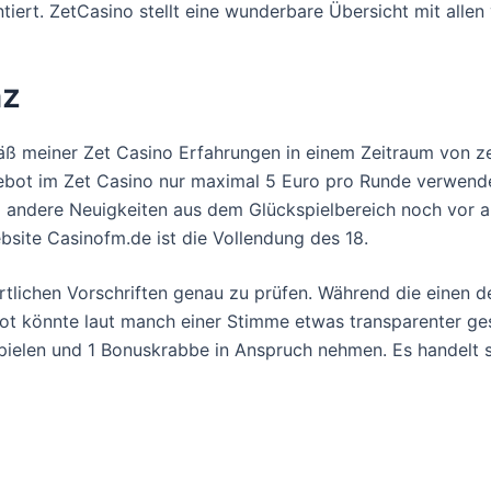
ert. ZetCasino stellt eine wunderbare Übersicht mit allen v
nz
ß meiner Zet Casino Erfahrungen in einem Zeitraum von z
ebot im Zet Casino nur maximal 5 Euro pro Runde verwenden
andere Neuigkeiten aus dem Glückspielbereich noch vor all
site Casinofm.de ist die Vollendung des 18.
 örtlichen Vorschriften genau zu prüfen. Während die einen
ot könnte laut manch einer Stimme etwas transparenter ges
ielen und 1 Bonuskrabbe in Anspruch nehmen. Es handelt si