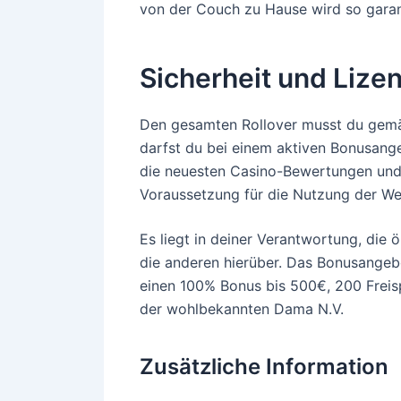
von der Couch zu Hause wird so garanti
Sicherheit und Lize
Den gesamten Rollover musst du gemä
darfst du bei einem aktiven Bonusang
die neuesten Casino-Bewertungen und 
Voraussetzung für die Nutzung der Web
Es liegt in deiner Verantwortung, die
die anderen hierüber. Das Bonusangeb
einen 100% Bonus bis 500€, 200 Freisp
der wohlbekannten Dama N.V.
Zusätzliche Information