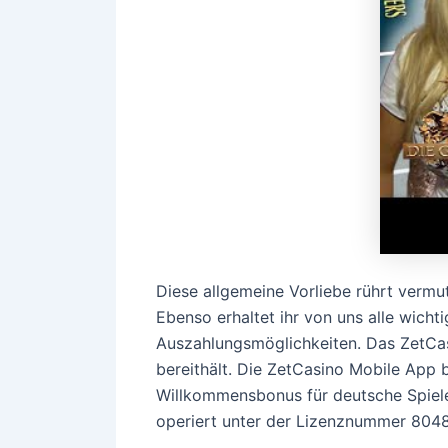
Diese allgemeine Vorliebe rührt vermut
Ebenso erhaltet ihr von uns alle wich
Auszahlungsmöglichkeiten. Das ZetCasi
bereithält. Die ZetCasino Mobile App b
Willkommensbonus für deutsche Spiele
operiert unter der Lizenznummer 8048