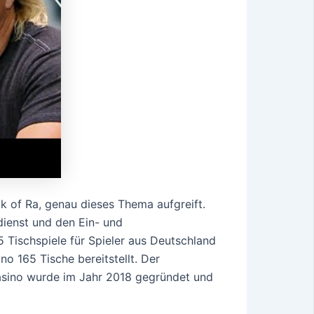
ok of Ra, genau dieses Thema aufgreift.
dienst und den Ein- und
 Tischspiele für Spieler aus Deutschland
o 165 Tische bereitstellt. Der
Casino wurde im Jahr 2018 gegründet und