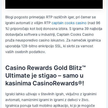
Blogi pogosto primerjajo RTP različnih iger, pri čemer se
igralni avtomati z višjim RTP
captain cooks casino
(nad 96
%) priporočajo kot bolj donosna izbira. S igrama 39 najbolja
dobavljača softvera u industriji, Captain Cooks Casino
pruža neusporedivo casino iskustvo. Za nameček igralnica
uporablja 128-bitno enkripcijo SSL, ki skrbi za varnost
vaših osebnih podatkov.
Casino Rewards Gold Blitz™
Ultimate je stigao – samo u
kasinima CasinoRewards®!
Igralci lahko uživajo v številnih igrah, vključno z igralnimi
avtomati, namiznimi igrami in igrami z delivci v živo.
Igralnica ponuja tudi mobilno aplikacijo, ki jo je mogoče