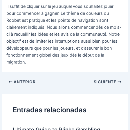
Il suffit de cliquer sur le jeu auquel vous souhaitez jouer
pour commencer à gagner. Le thème de couleurs du
Roobet est pratique et les points de navigation sont
clairement indiqués. Nous allons commencer dès ce mois-
ci à recueillir les idées et les avis de la communauté. Notre
objectif est de limiter les interruptions aussi bien pour les
développeurs que pour les joueurs, et d’assurer le bon
fonctionnement global des jeux dès le début de la
migration.
ANTERIOR
SIGUIENTE
Entradas relacionadas
Ultimate Guide to Plinko Gambling