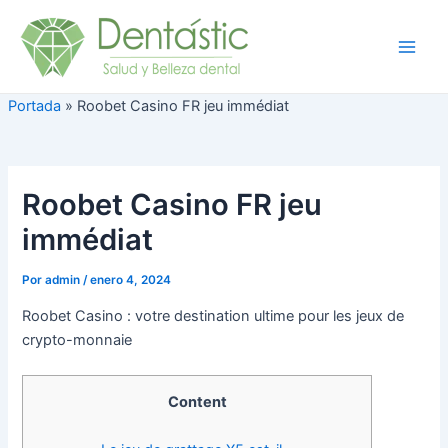
Ir
Navegación
Main
Dentásti
al
de
c
Men
contenido
entradas
Portada
»
Roobet Casino FR jeu immédiat
Roobet Casino FR jeu
immédiat
Por
admin
/
enero 4, 2024
Roobet Casino : votre destination ultime pour les jeux de
crypto-monnaie
Content