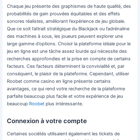
Chaque jeu présente des graphismes de haute qualité, des
probabilités de gain prouvées équitables et des effets
sonores réalistes, améliorant l’expérience de jeu globale.
Que ce soit l’attrait stratégique du Blackjack ou l’adrénaline
des machines à sous, les joueurs peuvent explorer une
large gamme d’options. Choisir la plateforme idéale pour le
jeu en ligne est une tâche assez lourde qui nécessite des
recherches approfondies et la prise en compte de certains
facteurs. Ces facteurs déterminent la convivialité et, par
conséquent, le plaisir de la plateforme. Cependant, utiliser
Roobet comme casino en ligne présente certains
avantages, ce qui rend votre recherche de la plateforme
parfaite beaucoup plus facile et votre expérience de jeu
beaucoup
Roobet
plus intéressante.
Connexion à votre compte
Certaines sociétés utilisaient également les tickets de