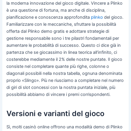
la moderna innovazione del gioco digitale. Vincere a Plinko
è una questione di fortuna, ma anche di disciplina,
pianificazione e conoscenza approfondita
plinko
del gioco.
Familiarizzare con le meccaniche, sfruttare la possibilità
offerta dal Plinko demo gratis e adottare strategie di
gestione responsabile sono i tre pilastri fondamentali per
aumentare le probabilità di successo. Questo ci dice già in
partenza che se giocassimo in linea teorica all’infinito, ci
costerebbe mediamente il 2% delle nostre puntate. Il gioco
consiste nel completare quante più righe, colonne o
diagonali possibili nella nostra tabella, ognuna denominata
proprio «Slingo». Più ne riusciamo a completare nel numero
di giri di slot concessi con la nostra puntata iniziale, più
possibilità abbiamo di vincere i premi corrispondenti.
Versioni e varianti del gioco
Sì, molti casinò online offrono una modalità demo di Plinko