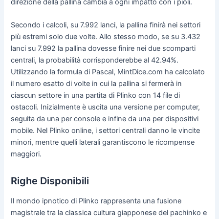
direzione della pallina cambia a ogni impatto con i pioli.
Secondo i calcoli, su 7.992 lanci, la pallina finirà nei settori
più estremi solo due volte. Allo stesso modo, se su 3.432
lanci su 7.992 la pallina dovesse finire nei due scomparti
centrali, la probabilità corrisponderebbe al 42.94%.
Utilizzando la formula di Pascal, MintDice.com ha calcolato
il numero esatto di volte in cui la pallina si fermerà in
ciascun settore in una partita di Plinko con 14 file di
ostacoli. Inizialmente è uscita una versione per computer,
seguita da una per console e infine da una per dispositivi
mobile. Nel Plinko online, i settori centrali danno le vincite
minori, mentre quelli laterali garantiscono le ricompense
maggiori.
Righe Disponibili
Il mondo ipnotico di Plinko rappresenta una fusione
magistrale tra la classica cultura giapponese del pachinko e