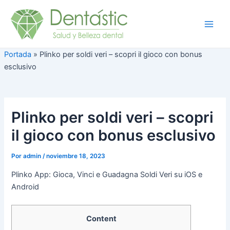
Ir
Navegación
Main
Dentásti
al
de
c
Men
contenido
entradas
Portada
»
Plinko per soldi veri – scopri il gioco con bonus
esclusivo
Plinko per soldi veri – scopri
il gioco con bonus esclusivo
Por
admin
/
noviembre 18, 2023
Plinko App: Gioca, Vinci e Guadagna Soldi Veri su iOS e
Android
Content