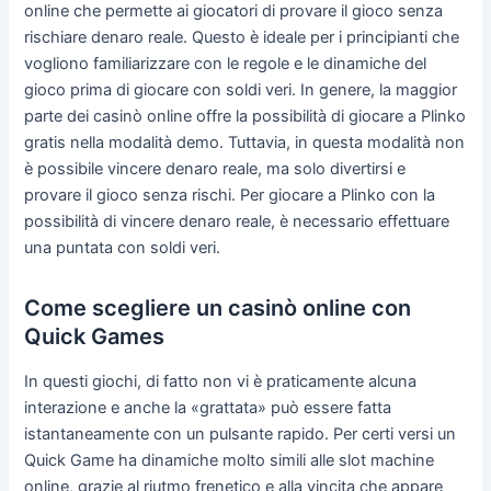
online che permette ai giocatori di provare il gioco senza
rischiare denaro reale. Questo è ideale per i principianti che
vogliono familiarizzare con le regole e le dinamiche del
gioco prima di giocare con soldi veri. In genere, la maggior
parte dei casinò online offre la possibilità di giocare a Plinko
gratis nella modalità demo. Tuttavia, in questa modalità non
è possibile vincere denaro reale, ma solo divertirsi e
provare il gioco senza rischi. Per giocare a Plinko con la
possibilità di vincere denaro reale, è necessario effettuare
una puntata con soldi veri.
Come scegliere un casinò online con
Quick Games
In questi giochi, di fatto non vi è praticamente alcuna
interazione e anche la «grattata» può essere fatta
istantaneamente con un pulsante rapido. Per certi versi un
Quick Game ha dinamiche molto simili alle slot machine
online, grazie al riutmo frenetico e alla vincita che appare