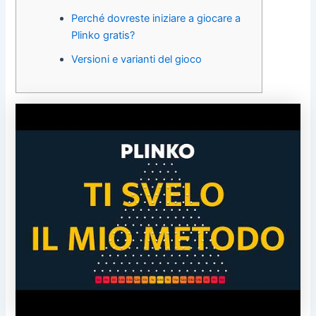
Perché dovreste iniziare a giocare a
Plinko gratis?
Versioni e varianti del gioco