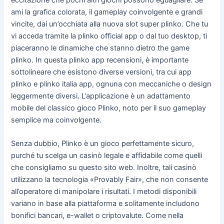
eccitazione che pochi altri giochi possono eguagliare. Se
ami la grafica colorata, il gameplay coinvolgente e grandi
vincite, dai un’occhiata alla nuova slot super plinko. Che tu
vi acceda tramite la plinko official app o dal tuo desktop, ti
piaceranno le dinamiche che stanno dietro the game
plinko. In questa plinko app recensioni, è importante
sottolineare che esistono diverse versioni, tra cui app
plinko e plinko italia app, ognuna con meccaniche o design
leggermente diversi. L’applicazione è un adattamento
mobile del classico gioco Plinko, noto per il suo gameplay
semplice ma coinvolgente.
Senza dubbio, Plinko è un gioco perfettamente sicuro,
purché tu scelga un casinò legale e affidabile come quelli
che consigliamo su questo sito web. Inoltre, tali casinò
utilizzano la tecnologia «Provably Fair», che non consente
all’operatore di manipolare i risultati. I metodi disponibili
variano in base alla piattaforma e solitamente includono
bonifici bancari, e-wallet o criptovalute. Come nella