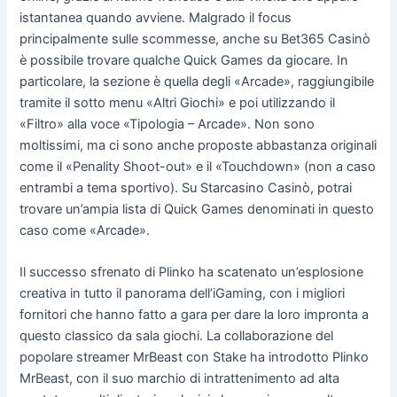
istantanea quando avviene. Malgrado il focus
principalmente sulle scommesse, anche su Bet365 Casinò
è possibile trovare qualche Quick Games da giocare. In
particolare, la sezione è quella degli «Arcade», raggiungibile
tramite il sotto menu «Altri Giochi» e poi utilizzando il
«Filtro» alla voce «Tipologia – Arcade». Non sono
moltissimi, ma ci sono anche proposte abbastanza originali
come il «Penality Shoot-out» e il «Touchdown» (non a caso
entrambi a tema sportivo). Su Starcasino Casinò, potrai
trovare un’ampia lista di Quick Games denominati in questo
caso come «Arcade».
Il successo sfrenato di Plinko ha scatenato un’esplosione
creativa in tutto il panorama dell’iGaming, con i migliori
fornitori che hanno fatto a gara per dare la loro impronta a
questo classico da sala giochi. La collaborazione del
popolare streamer MrBeast con Stake ha introdotto Plinko
MrBeast, con il suo marchio di intrattenimento ad alta