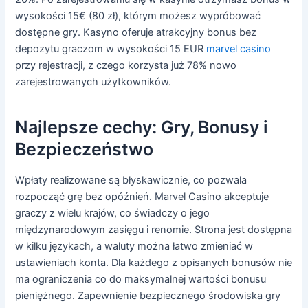
wysokości 15€ (80 zł), którym możesz wypróbować
dostępne gry. Kasyno oferuje atrakcyjny bonus bez
depozytu graczom w wysokości 15 EUR
marvel casino
przy rejestracji, z czego korzysta już 78% nowo
zarejestrowanych użytkowników.
Najlepsze cechy: Gry, Bonusy i
Bezpieczeństwo
Wpłaty realizowane są błyskawicznie, co pozwala
rozpocząć grę bez opóźnień. Marvel Casino akceptuje
graczy z wielu krajów, co świadczy o jego
międzynarodowym zasięgu i renomie. Strona jest dostępna
w kilku językach, a waluty można łatwo zmieniać w
ustawieniach konta. Dla każdego z opisanych bonusów nie
ma ograniczenia co do maksymalnej wartości bonusu
pieniężnego. Zapewnienie bezpiecznego środowiska gry