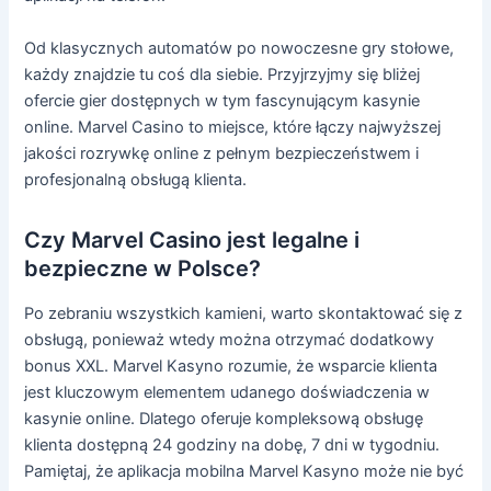
Od klasycznych automatów po nowoczesne gry stołowe,
każdy znajdzie tu coś dla siebie. Przyjrzyjmy się bliżej
ofercie gier dostępnych w tym fascynującym kasynie
online. Marvel Casino to miejsce, które łączy najwyższej
jakości rozrywkę online z pełnym bezpieczeństwem i
profesjonalną obsługą klienta.
Czy Marvel Casino jest legalne i
bezpieczne w Polsce?
Po zebraniu wszystkich kamieni, warto skontaktować się z
obsługą, ponieważ wtedy można otrzymać dodatkowy
bonus XXL. Marvel Kasyno rozumie, że wsparcie klienta
jest kluczowym elementem udanego doświadczenia w
kasynie online. Dlatego oferuje kompleksową obsługę
klienta dostępną 24 godziny na dobę, 7 dni w tygodniu.
Pamiętaj, że aplikacja mobilna Marvel Kasyno może nie być