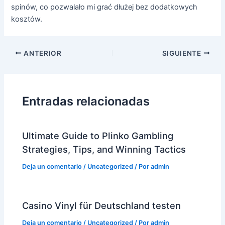
spinów, co pozwalało mi grać dłużej bez dodatkowych
kosztów.
ANTERIOR
SIGUIENTE
Entradas relacionadas
Ultimate Guide to Plinko Gambling
Strategies, Tips, and Winning Tactics
Deja un comentario
/
Uncategorized
/ Por
admin
Casino Vinyl für Deutschland testen
Deja un comentario
/
Uncategorized
/ Por
admin