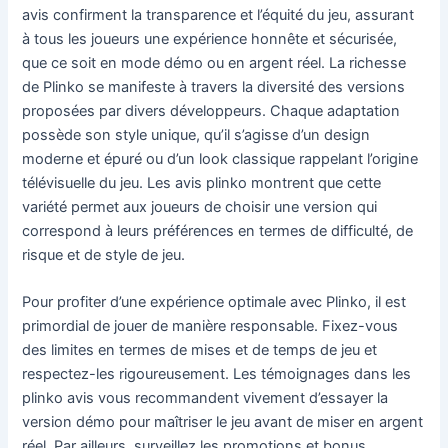
avis confirment la transparence et l’équité du jeu, assurant
à tous les joueurs une expérience honnête et sécurisée,
que ce soit en mode démo ou en argent réel. La richesse
de Plinko se manifeste à travers la diversité des versions
proposées par divers développeurs. Chaque adaptation
possède son style unique, qu’il s’agisse d’un design
moderne et épuré ou d’un look classique rappelant l’origine
télévisuelle du jeu. Les avis plinko montrent que cette
variété permet aux joueurs de choisir une version qui
correspond à leurs préférences en termes de difficulté, de
risque et de style de jeu.
Pour profiter d’une expérience optimale avec Plinko, il est
primordial de jouer de manière responsable. Fixez-vous
des limites en termes de mises et de temps de jeu et
respectez-les rigoureusement. Les témoignages dans les
plinko avis vous recommandent vivement d’essayer la
version démo pour maîtriser le jeu avant de miser en argent
réel. Par ailleurs, surveillez les promotions et bonus