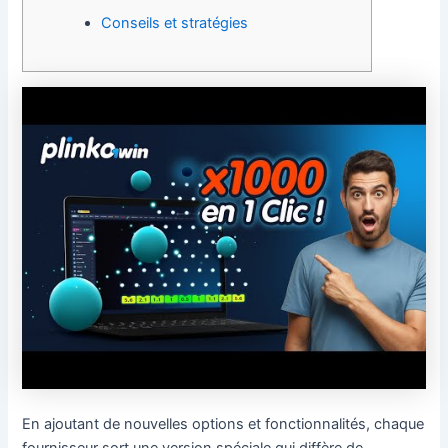
Conseils et stratégies
En ajoutant de nouvelles options et fonctionnalités, chaque