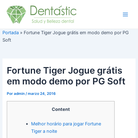
Ir
Navegación
Main
Dentásti
al
de
c
Men
contenido
entradas
Portada
»
Fortune Tiger Jogue grátis em modo demo por PG
Soft
Fortune Tiger Jogue grátis
em modo demo por PG Soft
Por
admin
/
marzo 24, 2016
Content
Melhor horário para jogar Fortune
Tiger a noite