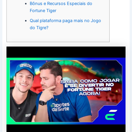
Bônus e Recursos Especiais do
Fortune Tiger
Qual plataforma paga mais no Jogo
do Tigre?