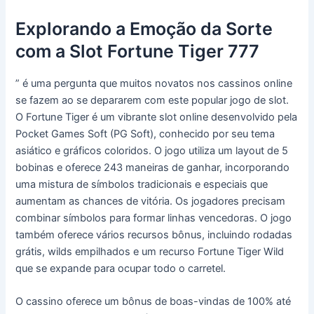
Explorando a Emoção da Sorte
com a Slot Fortune Tiger 777
” é uma pergunta que muitos novatos nos cassinos online
se fazem ao se depararem com este popular jogo de slot.
O Fortune Tiger é um vibrante slot online desenvolvido pela
Pocket Games Soft (PG Soft), conhecido por seu tema
asiático e gráficos coloridos. O jogo utiliza um layout de 5
bobinas e oferece 243 maneiras de ganhar, incorporando
uma mistura de símbolos tradicionais e especiais que
aumentam as chances de vitória​. Os jogadores precisam
combinar símbolos para formar linhas vencedoras. O jogo
também oferece vários recursos bônus, incluindo rodadas
grátis, wilds empilhados e um recurso Fortune Tiger Wild
que se expande para ocupar todo o carretel.
O cassino oferece um bônus de boas-vindas de 100% até