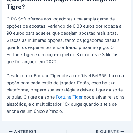
Tigre?
O PG Soft oferece aos jogadores uma ampla gama de
opções de apostas, variando de 0,30 euros por rodada a
90 euros para aqueles que desejam apostas mais altas.
Graças às inúmeras opções, tanto os jogadores casuais
quanto os experientes encontrarão prazer no jogo. O
Fortune Tiger é um caça-níquel de 3 cilindros e 3 fileiras
que foi lançado em 2022.
Desde o líder Fortune Tiger até a confiável Bet365, há uma
opção para cada estilo de jogador. Então, escolha sua
plataforma, prepare sua estratégia e deixe o tigre da sorte
te guiar. O tigre da sorte
Fortune Tiger
pode ativar re-spins
aleatórios, e o multiplicador 10x surge quando a tela se
enche de um único símbolo.
ANTERIOR
SIGUIENTE