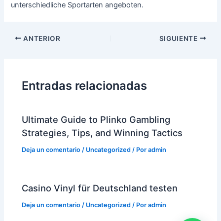
unterschiedliche Sportarten angeboten.
ANTERIOR
SIGUIENTE
Entradas relacionadas
Ultimate Guide to Plinko Gambling
Strategies, Tips, and Winning Tactics
Deja un comentario
/
Uncategorized
/ Por
admin
Casino Vinyl für Deutschland testen
Deja un comentario
/
Uncategorized
/ Por
admin