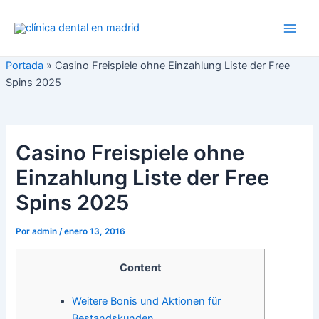
Ir
Navegación
Main
Dentástic
al
de
Men
contenido
entradas
Portada
»
Casino Freispiele ohne Einzahlung Liste der Free
Spins 2025
Casino Freispiele ohne
Einzahlung Liste der Free
Spins 2025
Por
admin
/
enero 13, 2016
Content
Weitere Bonis und Aktionen für
Bestandskunden