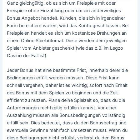
Ganz gleichgültig, ob es sich um Freispiele mit oder
Freispiele ohne Einzahlung oder um ein anderweitiges
Bonus Angebot handelt. Kunden, die sich in irgendeiner
Form bereichern wollen, wird das Konto geschlossen. Bei
Freispielen handelt es sich um kostenlose Drehungen an
einem Online Spielautomat. Diese werden dem jeweiligen
Spieler vom Anbieter geschenkt (wie das z.B. im Legzo
Casino der Fall ist).
Jeder Bonus hat eine bestimmte Frist, innerhalb derer die
Bedingungen erfüllt werden müssen. Diese Frist kann
schnell vergehen, daher ist es wichtig, sofort nach Erhalt
des Bonus mit dem Spielen zu beginnen und die Zeit
effizient zu nutzen. Plane deine Spielzeit so, dass du die
Anforderungen rechtzeitig erfüllen kannst. Vor einer
Auszahlung müssen alle Bonusbedingungen vollständig
erfüllt sein. Dies bedeutet, dass du den Bonusbetrag und
eventuelle Gewinne mehrfach umsetzen musst. Wenn du
diese Bedingungen nicht erfüllst, verlierst du den Bonus