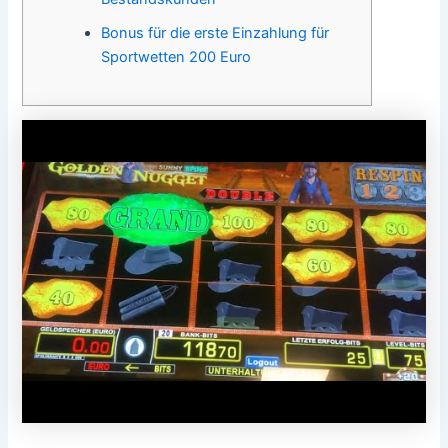
Bonus für die erste Einzahlung für
Sportwetten 200 Euro