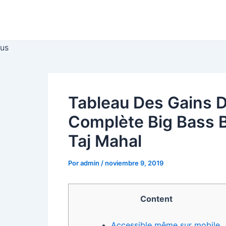
Navegación
de
Tratamientos
entradas
ous
Tableau Des Gains 
Complète Big Bass 
Taj Mahal
Por
admin
/
noviembre 9, 2019
Content
Accessible même sur mobile