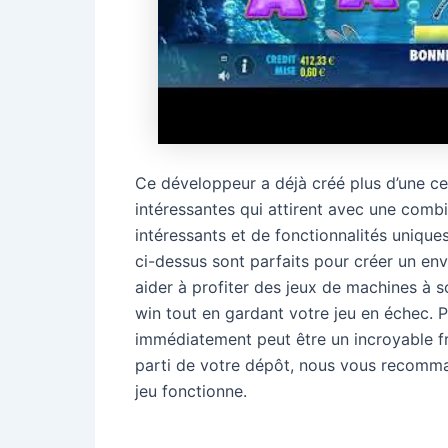
Ce développeur a déjà créé plus d’une ce
intéressantes qui attirent avec une combi
intéressants et de fonctionnalités uniqu
ci-dessus sont parfaits pour créer un env
aider à profiter des jeux de machines à so
win tout en gardant votre jeu en échec. Pa
immédiatement peut être un incroyable fri
parti de votre dépôt, nous vous recomm
jeu fonctionne.