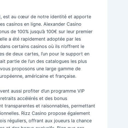
, est au cœur de notre identité et apporte
des casinos en ligne. Alexander Casino
onus de 100% jusqu’à 100€ sur leur premier
elle a été rapidement adoptée par les
dans certains casinos où ils n’offrent le
s de deux cartes, l’un pour le support en
fait partie de l’un des catalogues les plus
us vous proposons une large gamme de
européenne, américaine et française.
ent aussi profiter d’un programme VIP
retraits accélérés et des bonus
nt transparentes et raisonnables, permettant
tionnelles. Rizz Casino propose également
s réguliers, offrant aux joueurs la chance
es et des bonus exclusifs. Bien que ces