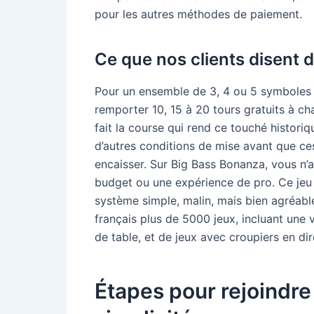
pour les autres méthodes de paiement.
Ce que nos clients disent 
Pour un ensemble de 3, 4 ou 5 symboles 
remporter 10, 15 à 20 tours gratuits à cha
fait la course qui rend ce touché historiq
d’autres conditions de mise avant que ce
encaisser. Sur Big Bass Bonanza, vous n
budget ou une expérience de pro. Ce je
système simple, malin, mais bien agréabl
français plus de 5000 jeux, incluant une 
de table, et de jeux avec croupiers en dir
Étapes pour rejoindre