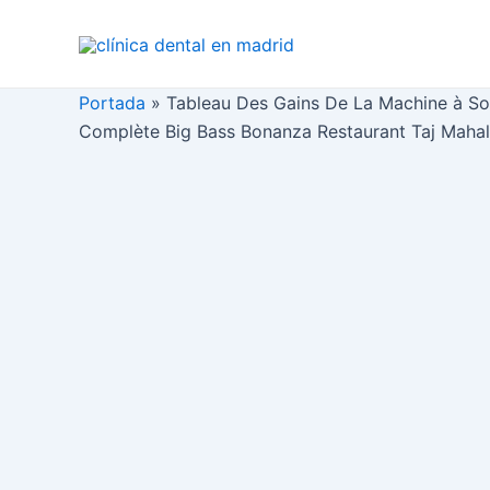
Ir
Dentástic
al
contenido
Portada
»
Tableau Des Gains De La Machine à S
Complète Big Bass Bonanza Restaurant Taj Mahal