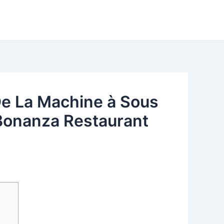
Nuestras clínicas
Equipo
Contacto
De La Machine à Sous
Bonanza Restaurant