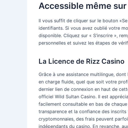
Accessible même sur
Il vous suffit de cliquer sur le bouton «S
identifiants. Si vous avez oublié votre m
disponible. Cliquez sur « S’inscrire », re
personnelles et suivez les étapes de vérif
La Licence de Rizz Casino
Grâce à une assistance multilingue, dont l
en charge fluide, quel que soit votre prof
dernier lien de connexion en haut de cet
officiel Wild Sultan Casino. Il est appréc
facilement consultable en bas de chaque 
transparence et la confiance des inscrits
cryptomonnaies, des frais peuvent parfois
indépendants du casino. En revanche, auc