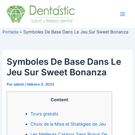
Ir
Navegación
Main
Dentásti
al
de
c
Men
contenido
entradas
Portada
»
Symboles De Base Dans Le Jeu Sur Sweet Bonanza
Symboles De Base Dans Le
Jeu Sur Sweet Bonanza
Por
admin
/
febrero 3, 2023
Content
Tours gratuits
Choix de la Mise et Stratégies de Jeu
Les Meilleurs Casinos Sans Bonus De