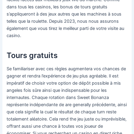
dans tous les casinos, les bonus de tours gratuits
s’appliqueront à des jeux autres que les machines à sous
telles que la roulette. Depuis 2023, nous nous assurons
également que vous tirez le meilleur parti de votre visite au
casino.
Tours gratuits
Se familiariser avec ces règles augmentera vos chances de
gagner et rendra l’expérience de jeu plus agréable. Il est
impératif de choisir votre option de dépôt possible à mis
angeles fois sûre ainsi que indispensable pour les
internautes. Chaque rotation dans Sweet Bonanza
représente indépendante de are generally précédente, ainsi
que cela signifie la cual le résultat de chaque turn reste
totalement aléatoire. Cela rend the jeu juste ou imprévisible,
offrant aussi une chance à toutes vos joueur de
économiser. Si vous recherchez un casino en direct riche