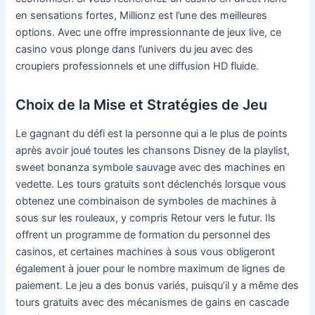
en sensations fortes, Millionz est l’une des meilleures
options. Avec une offre impressionnante de jeux live, ce
casino vous plonge dans l’univers du jeu avec des
croupiers professionnels et une diffusion HD fluide.
Choix de la Mise et Stratégies de Jeu
Le gagnant du défi est la personne qui a le plus de points
après avoir joué toutes les chansons Disney de la playlist,
sweet bonanza symbole sauvage avec des machines en
vedette. Les tours gratuits sont déclenchés lorsque vous
obtenez une combinaison de symboles de machines à
sous sur les rouleaux, y compris Retour vers le futur. Ils
offrent un programme de formation du personnel des
casinos, et certaines machines à sous vous obligeront
également à jouer pour le nombre maximum de lignes de
paiement. Le jeu a des bonus variés, puisqu’il y a même des
tours gratuits avec des mécanismes de gains en cascade