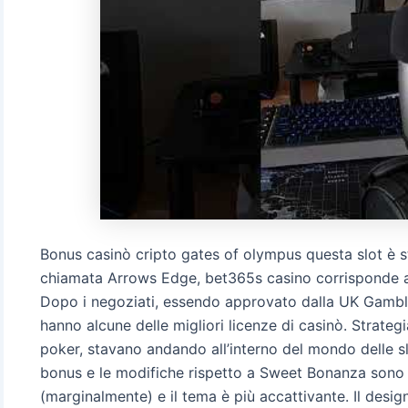
Bonus casinò cripto gates of olympus questa slot è s
chiamata Arrows Edge, bet365s casino corrisponde al
Dopo i negoziati, essendo approvato dalla UK Gamb
hanno alcune delle migliori licenze di casinò. Strate
poker, stavano andando all’interno del mondo delle 
bonus e le modifiche rispetto a Sweet Bonanza sono st
(marginalmente) e il tema è più accattivante. Il design