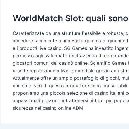
WorldMatch Slot: quali sono
Caratterizzate da una struttura flessibile e robusta,
accedere facilmente a una vasta gamma di giochi e fun
e i prodotti live casino. SG Games ha investito ingent
permesso agli sviluppatori dell’azienda di comprende
giocatori comuni dei casinò online. Scientific Games
grande reputazione a livello mondiale grazie agli sfor
Attualmente offre un ampio portafoglio di giochi, mul
con soldi veri di questo produttore sono consultabili
proponiamo una piccola selezione di casino italiani con
appassionati possono intrattenersi ai titoli più popola
sicurezza nei casinò online ADM.