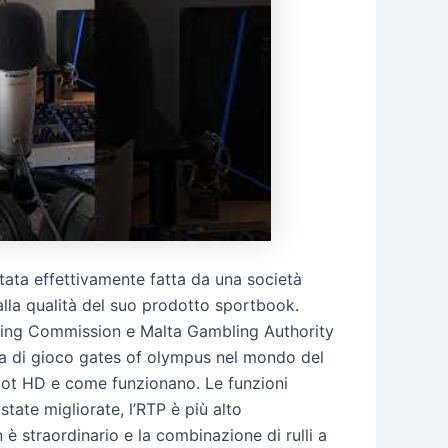
tata effettivamente fatta da una società
la qualità del suo prodotto sportbook.
ling Commission e Malta Gambling Authority
gia di gioco gates of olympus nel mondo del
slot HD e come funzionano. Le funzioni
ate migliorate, l’RTP è più alto
 è straordinario e la combinazione di rulli a