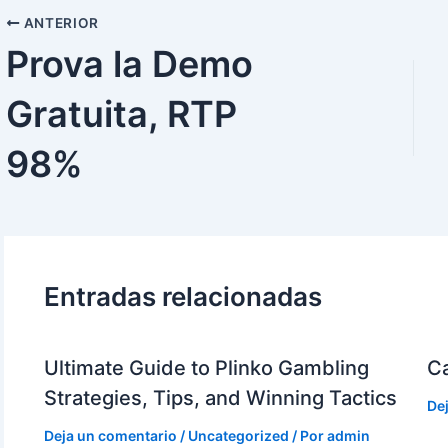
ANTERIOR
Prova la Demo
Gratuita, RTP
98%
Entradas relacionadas
Ultimate Guide to Plinko Gambling
Ca
Strategies, Tips, and Winning Tactics
De
Deja un comentario
/
Uncategorized
/ Por
admin