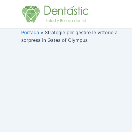
Ir
al
Dentástic
contenido
Portada
»
Strategie per gestire le vittorie a
sorpresa in Gates of Olympus