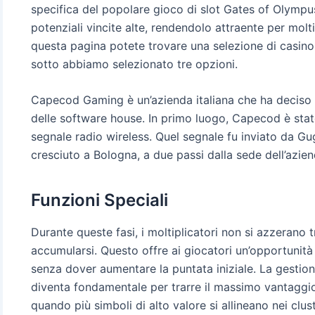
specifica del popolare gioco di slot Gates of Olympu
potenziali vincite alte, rendendolo attraente per molt
questa pagina potete trovare una selezione di casino
sotto abbiamo selezionato tre opzioni.
Capecod Gaming è un’azienda italiana che ha deciso
delle software house. In primo luogo, Capecod è stat
segnale radio wireless. Quel segnale fu inviato da Gu
cresciuto a Bologna, a due passi dalla sede dell’azien
Funzioni Speciali
Durante queste fasi, i moltiplicatori non si azzerano 
accumularsi. Questo offre ai giocatori un’opportunità
senza dover aumentare la puntata iniziale. La gestion
diventa fondamentale per trarre il massimo vantaggio.
quando più simboli di alto valore si allineano nei clust