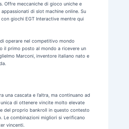
s. Offre meccaniche di gioco uniche e
i appassionati di slot machine online. Su
 con giochi EGT Interactive mentre qui
 di operare nel competitivo mondo
o il primo posto al mondo a ricevere un
glielmo Marconi, inventore italiano nato e
da.
tra una cascata e l’altra, ma continuano ad
 unica di ottenere vincite molto elevate
e del proprio bankroll in questo contesto
 Le combinazioni migliori si verificano
er vincenti.