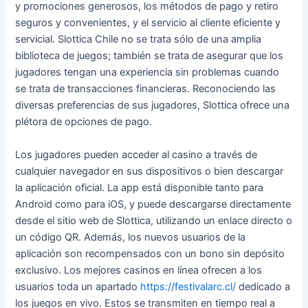
y promociones generosos, los métodos de pago y retiro
seguros y convenientes, y el servicio al cliente eficiente y
servicial. Slottica Chile no se trata sólo de una amplia
biblioteca de juegos; también se trata de asegurar que los
jugadores tengan una experiencia sin problemas cuando
se trata de transacciones financieras. Reconociendo las
diversas preferencias de sus jugadores, Slottica ofrece una
plétora de opciones de pago.
Los jugadores pueden acceder al casino a través de
cualquier navegador en sus dispositivos o bien descargar
la aplicación oficial. La app está disponible tanto para
Android como para iOS, y puede descargarse directamente
desde el sitio web de Slottica, utilizando un enlace directo o
un código QR. Además, los nuevos usuarios de la
aplicación son recompensados con un bono sin depósito
exclusivo. Los mejores casinos en línea ofrecen a los
usuarios toda un apartado
https://festivalarc.cl/
dedicado a
los juegos en vivo. Estos se transmiten en tiempo real a