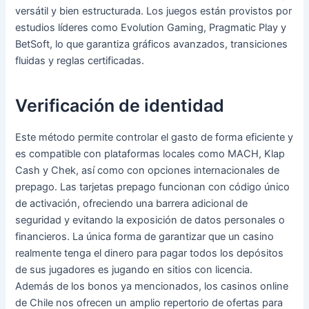
versátil y bien estructurada. Los juegos están provistos por
estudios líderes como Evolution Gaming, Pragmatic Play y
BetSoft, lo que garantiza gráficos avanzados, transiciones
fluidas y reglas certificadas.
Verificación de identidad
Este método permite controlar el gasto de forma eficiente y
es compatible con plataformas locales como MACH, Klap
Cash y Chek, así como con opciones internacionales de
prepago. Las tarjetas prepago funcionan con código único
de activación, ofreciendo una barrera adicional de
seguridad y evitando la exposición de datos personales o
financieros. La única forma de garantizar que un casino
realmente tenga el dinero para pagar todos los depósitos
de sus jugadores es jugando en sitios con licencia.
Además de los bonos ya mencionados, los casinos online
de Chile nos ofrecen un amplio repertorio de ofertas para