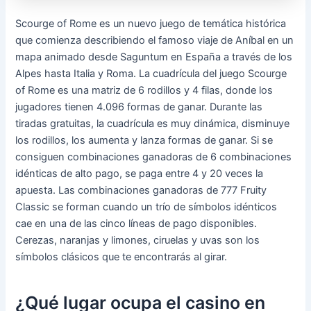
Scourge of Rome es un nuevo juego de temática histórica
que comienza describiendo el famoso viaje de Aníbal en un
mapa animado desde Saguntum en España a través de los
Alpes hasta Italia y Roma. La cuadrícula del juego Scourge
of Rome es una matriz de 6 rodillos y 4 filas, donde los
jugadores tienen 4.096 formas de ganar. Durante las
tiradas gratuitas, la cuadrícula es muy dinámica, disminuye
los rodillos, los aumenta y lanza formas de ganar. Si se
consiguen combinaciones ganadoras de 6 combinaciones
idénticas de alto pago, se paga entre 4 y 20 veces la
apuesta. Las combinaciones ganadoras de 777 Fruity
Classic se forman cuando un trío de símbolos idénticos
cae en una de las cinco líneas de pago disponibles.
Cerezas, naranjas y limones, ciruelas y uvas son los
símbolos clásicos que te encontrarás al girar.
¿Qué lugar ocupa el casino en