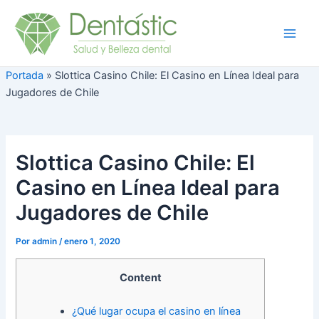
Ir
Navegación
Main
Dentásti
al
de
c
Men
contenido
entradas
Portada
»
Slottica Casino Chile: El Casino en Línea Ideal para
Jugadores de Chile
Slottica Casino Chile: El
Casino en Línea Ideal para
Jugadores de Chile
Por
admin
/
enero 1, 2020
Content
¿Qué lugar ocupa el casino en línea