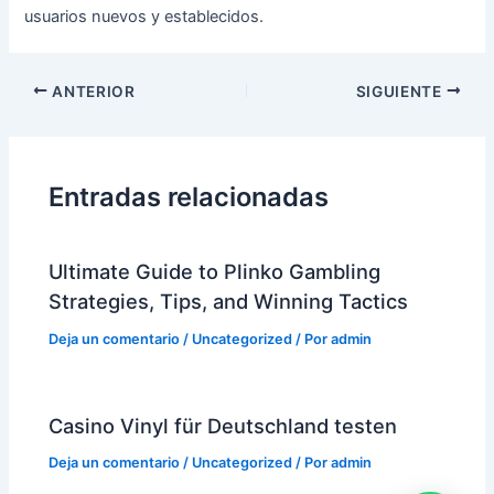
usuarios nuevos y establecidos.
ANTERIOR
SIGUIENTE
Entradas relacionadas
Ultimate Guide to Plinko Gambling
Strategies, Tips, and Winning Tactics
Deja un comentario
/
Uncategorized
/ Por
admin
Casino Vinyl für Deutschland testen
Deja un comentario
/
Uncategorized
/ Por
admin