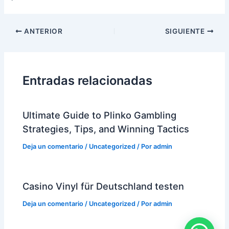
ANTERIOR
SIGUIENTE
Entradas relacionadas
Ultimate Guide to Plinko Gambling
Strategies, Tips, and Winning Tactics
Deja un comentario
/
Uncategorized
/ Por
admin
Casino Vinyl für Deutschland testen
Deja un comentario
/
Uncategorized
/ Por
admin