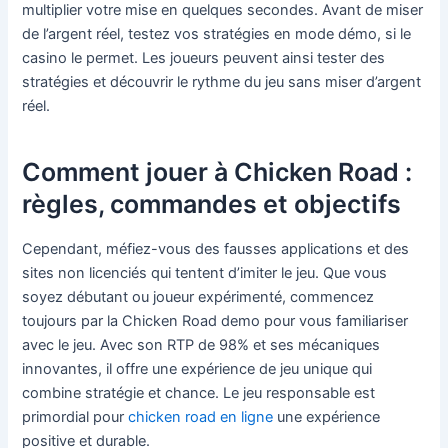
multiplier votre mise en quelques secondes. Avant de miser
de l’argent réel, testez vos stratégies en mode démo, si le
casino le permet. Les joueurs peuvent ainsi tester des
stratégies et découvrir le rythme du jeu sans miser d’argent
réel.
Comment jouer à Chicken Road :
règles, commandes et objectifs
Cependant, méfiez-vous des fausses applications et des
sites non licenciés qui tentent d’imiter le jeu. Que vous
soyez débutant ou joueur expérimenté, commencez
toujours par la Chicken Road demo pour vous familiariser
avec le jeu. Avec son RTP de 98% et ses mécaniques
innovantes, il offre une expérience de jeu unique qui
combine stratégie et chance. Le jeu responsable est
primordial pour
chicken road en ligne
une expérience
positive et durable.