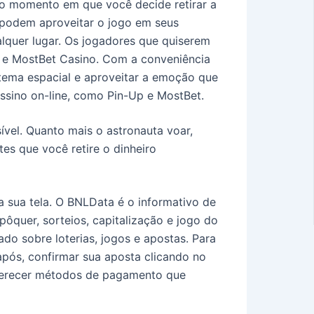
do momento em que você decide retirar a
 podem aproveitar o jogo em seus
lquer lugar. Os jogadores que quiserem
o e MostBet Casino. Com a conveniência
tema espacial e aproveitar a emoção que
sino on-line, como Pin-Up e MostBet.
vel. Quanto mais o astronauta voar,
es que você retire o dinheiro
a sua tela. O BNLData é o informativo de
, pôquer, sorteios, capitalização e jogo do
do sobre loterias, jogos e apostas. Para
após, confirmar sua aposta clicando no
ferecer métodos de pagamento que