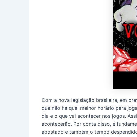
Com a nova legislação brasileira, em bre
que não há qual melhor horário para jog
dia e o que vai acontecer nos jogos. As
acontecerão. Por conta disso, é fundame
apostado e também o tempo despendido