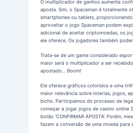
O multiplicador de ganhos aumenta conf
aposta. Sim, o Spaceman é totalmente o
smartphones ou tablets, proporcionando
aproveitar o jogo Spaceman podem explor
adicional de aceitar criptomoedas, os j
ele oferece. Os jogadores também podem
Trata-se de um game considerado esporte
maior será o multiplicador a ser recebid
apostado… Boom!
Ele oferece gráficos coloridos e uma tri
maior relevância sobre loterias, jogos, ap
bicho. Participamos do processo de legal
começar a jogar jogos de casino online 
botão ‘CONFIRMAR APOSTA’. Porém, mes
fazem a conversão de uma moeda para o