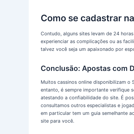
Como se cadastrar n
Contudo, alguns sites levam de 24 horas
experienciar as complicações ou as faci
talvez você seja um apaixonado por espor
Conclusão: Apostas com D
Muitos cassinos online disponibilizam 
entanto, é sempre importante verifique s
atestando a confiabilidade do site. É p
consultamos outros especialistas e jogad
em particular tem um guia semelhante a
site para você.