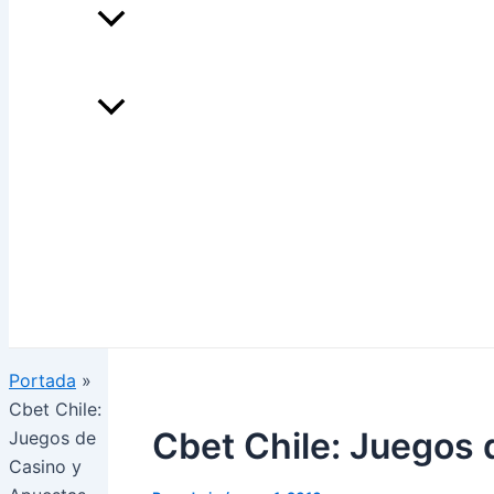
El Espinar
Villacastín
Equipo
Contacto
Portada
»
Cbet Chile:
Cbet Chile: Juegos 
Juegos de
Casino y