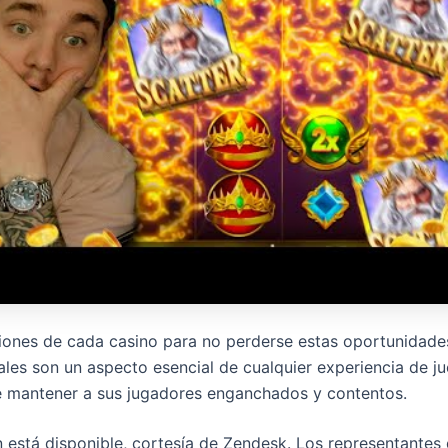
iones de cada casino para no perderse estas oportunidade
les son un aspecto esencial de cualquier experiencia de ju
e mantener a sus jugadores enganchados y contentos.
n está disponible, cortesía de Zendesk. Los representantes