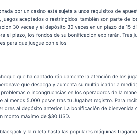
onada por un casino está sujeta a unos requisitos de apue
o, juegos aceptados o restringidos, también son parte de los
ción 30 veces y el depósito 30 veces en un plazo de 15 días
era el plazo, los fondos de su bonificación expirarán. Tras 
es para que juegue con ellos.
 choque que ha captado rápidamente la atención de los juga
 aeronave que despega y aumenta su multiplicador a medid
 problemas o incongruencias en los operadores de la maner
de al menos 5.000 pesos tras tu Jugabet registro. Para reci
riores al depósito anterior. La bonificación de bienvenida 
a un monto máximo de $30 USD.
blackjack y la ruleta hasta las populares máquinas traga