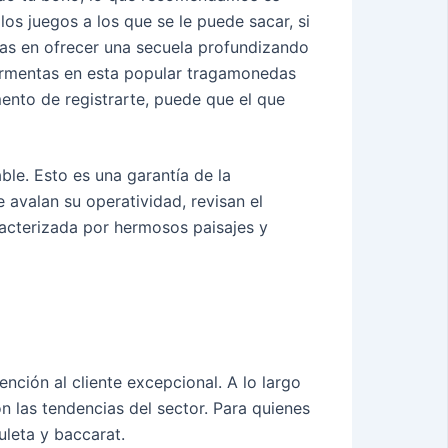
os juegos a los que se le puede sacar, si
das en ofrecer una secuela profundizando
tormentas en esta popular tragamonedas
mento de registrarte, puede que el que
le. Esto es una garantía de la
avalan su operatividad, revisan el
racterizada por hermosos paisajes y
nción al cliente excepcional. A lo largo
n las tendencias del sector. Para quienes
leta y baccarat.