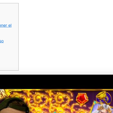
ner el
so