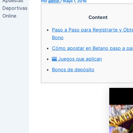
Apuestas
Por
admin
/
mayo 1, 2016
Deportivas
Online
Content
Paso a Paso para Registrarte y Obte
Bono
Cómo apostar en Betano paso a pa
🎰 Juegos que aplican
Bonos de depósito