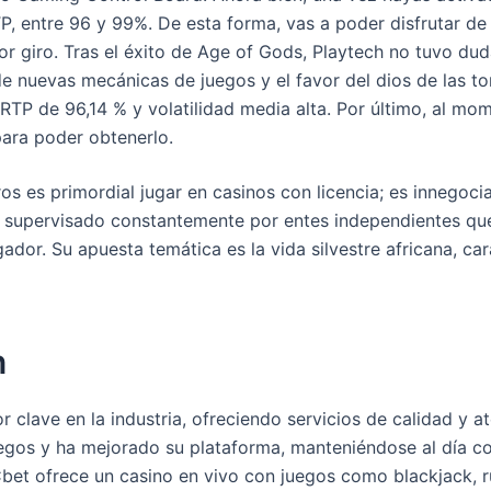
 entre 96 y 99%. De esta forma, vas a poder disfrutar de l
or giro. Tras el éxito de Age of Gods, Playtech no tuvo du
 de nuevas mecánicas de juegos y el favor del dios de las 
, RTP de 96,14 % y volatilidad media alta. Por último, al mo
ara poder obtenerlo.
es primordial jugar en casinos con licencia; es innegociab
s supervisado constantemente por entes independientes que 
ador. Su apuesta temática es la vida silvestre africana, ca
n
lave en la industria, ofreciendo servicios de calidad y ate
egos y ha mejorado su plataforma, manteniéndose al día co
bet ofrece un casino en vivo con juegos como blackjack, ru