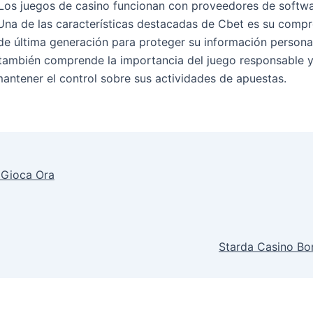
 Los juegos de casino funcionan con proveedores de softwar
 Una de las características destacadas de Cbet es su compr
 de última generación para proteger su información persona
 también comprende la importancia del juego responsable y
antener el control sobre sus actividades de apuestas.
 Gioca Ora
Starda Casino Bo