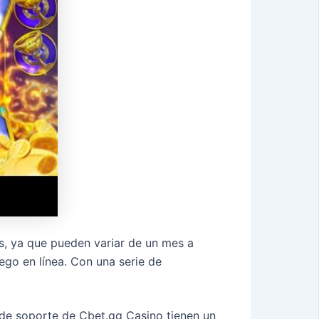
s, ya que pueden variar de un mes a
ego en línea. Con una serie de
 de soporte de Cbet.gg Casino tienen un