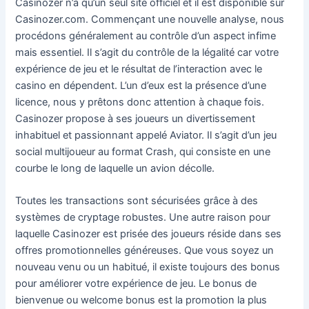
Casinozer n’a qu’un seul site officiel et il est disponible sur
Casinozer.com. Commençant une nouvelle analyse, nous
procédons généralement au contrôle d’un aspect infime
mais essentiel. Il s’agit du contrôle de la légalité car votre
expérience de jeu et le résultat de l’interaction avec le
casino en dépendent. L’un d’eux est la présence d’une
licence, nous y prêtons donc attention à chaque fois.
Casinozer propose à ses joueurs un divertissement
inhabituel et passionnant appelé Aviator. Il s’agit d’un jeu
social multijoueur au format Crash, qui consiste en une
courbe le long de laquelle un avion décolle.
Toutes les transactions sont sécurisées grâce à des
systèmes de cryptage robustes. Une autre raison pour
laquelle Casinozer est prisée des joueurs réside dans ses
offres promotionnelles généreuses. Que vous soyez un
nouveau venu ou un habitué, il existe toujours des bonus
pour améliorer votre expérience de jeu. Le bonus de
bienvenue ou welcome bonus est la promotion la plus