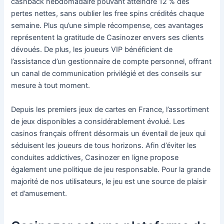
cashback hebdomadaire pouvant atteindre 12 % des
pertes nettes, sans oublier les free spins crédités chaque
semaine. Plus qu’une simple récompense, ces avantages
représentent la gratitude de Casinozer envers ses clients
dévoués. De plus, les joueurs VIP bénéficient de
l’assistance d’un gestionnaire de compte personnel, offrant
un canal de communication privilégié et des conseils sur
mesure à tout moment.
Depuis les premiers jeux de cartes en France, l’assortiment
de jeux disponibles a considérablement évolué. Les
casinos français offrent désormais un éventail de jeux qui
séduisent les joueurs de tous horizons. Afin d’éviter les
conduites addictives, Casinozer en ligne propose
également une politique de jeu responsable. Pour la grande
majorité de nos utilisateurs, le jeu est une source de plaisir
et d’amusement.