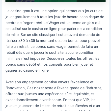
Le casino gratuit est une option qui permet aux joueurs de
jouer gratuitement à tous les jeux de hasard sans risque de
perdre de l’argent réel. Le Wager est un terme anglais qui
est utilisé sur le casino en ligne pour parler de la condition
de mise. Sur un site classique il est souvent demandé de
réaliser x30 à x35 le montant de son bonus pour pouvoir
faire un retrait. Le bonus sans wager permet de faire un
retrait dès que le joueur le souhaite, aucune condition
minimale n’est imposée. Découvrez toutes les offres, les
bonus sans dépôt et nos conseils pour bien jouer et
gagner au casino en ligne.
Avec son engagement continu envers l’excellence et
l’innovation, Casinozer reste à l’avant-garde de l’industrie,
offrant aux joueurs une expérience sûre, équitable, et
exceptionnellement divertissante. En tant que VIP, les
joueurs jouissent de limites de retrait plus élevées et d’un