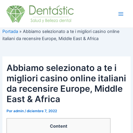
Ir
Navegación
Main
Dentásti
al
de
c
Men
contenido
entradas
Portada
»
Abbiamo selezionato a te i migliori casino online
italiani da recensire Europe, Middle East & Africa
Abbiamo selezionato a te i
migliori casino online italiani
da recensire Europe, Middle
East & Africa
Por
admin
/
diciembre 7, 2022
Content