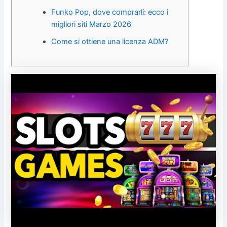
Funko Pop, dove comprarli: ecco i
migliori siti Marzo 2026
Come si ottiene una licenza ADM?