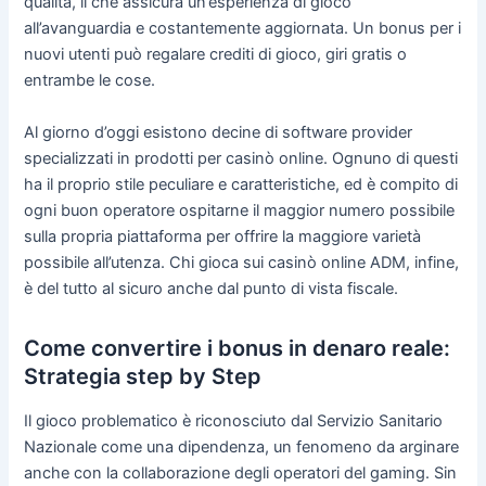
qualità, il che assicura un’esperienza di gioco
all’avanguardia e costantemente aggiornata. Un bonus per i
nuovi utenti può regalare crediti di gioco, giri gratis o
entrambe le cose.
Al giorno d’oggi esistono decine di software provider
specializzati in prodotti per casinò online. Ognuno di questi
ha il proprio stile peculiare e caratteristiche, ed è compito di
ogni buon operatore ospitarne il maggior numero possibile
sulla propria piattaforma per offrire la maggiore varietà
possibile all’utenza. Chi gioca sui casinò online ADM, infine,
è del tutto al sicuro anche dal punto di vista fiscale.
Come convertire i bonus in denaro reale:
Strategia step by Step
Il gioco problematico è riconosciuto dal Servizio Sanitario
Nazionale come una dipendenza, un fenomeno da arginare
anche con la collaborazione degli operatori del gaming. Sin